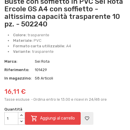
Buste con soffietto in PVC Sei Rota
Ercole GS A4 con soffietto -
altissima capacità trasparente 10
pz. - 502240
Colore:
trasparente
Materiale:
PVC
Formato carta utilizzabile:
A4
Variante:
trasparente
Marca:
Sei Rota
Riferimento:
101429
In magazzino:
58 Articoli
16,11 €
Tasse escluse
Ordina entro le 13.00 e ricevi in 24/48 ore
Quantità

Aggiungi al carrello
favorite_border