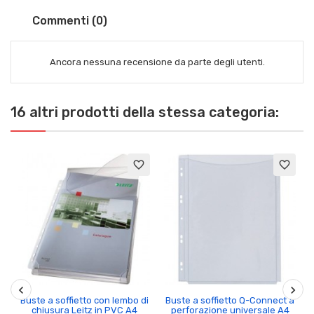
Commenti (0)
Ancora nessuna recensione da parte degli utenti.
16 altri prodotti della stessa categoria:
favorite_border
favorite_border
Buste a soffietto con lembo di
Buste a soffietto Q-Connect a
chiusura Leitz in PVC A4
perforazione universale A4