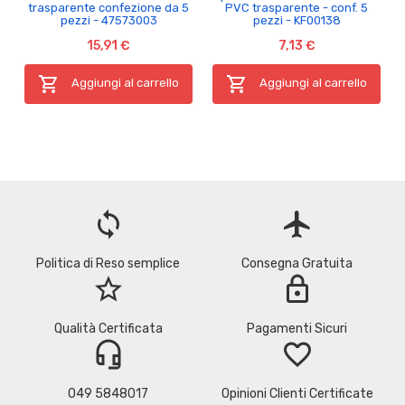
trasparente confezione da 5
PVC trasparente - conf. 5
pezzi - 47573003
pezzi - KF00138
15,91 €
7,13 €


Aggiungi al carrello
Aggiungi al carrello
loop
flight
Politica di Reso semplice
Consegna Gratuita
star_border
lock
Qualità Certificata
Pagamenti Sicuri
headset_mic
favorite_border
049 5848017
Opinioni Clienti Certificate