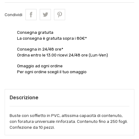
Condividi
×
×
Crea lista dei desideri
Consegna gratuita
Accedi
La consegna è gratuita sopra i 80€*
×
Consegna in 24/48 ore*
Nome lista dei desideri
Aggiungi alla lista dei desideri
Devi avere effettuato l'accesso per salvare dei prodotti
Ordina entro le 13.00 ricevi 24/48 ore (Lun-Ven)
nella tua lista dei desideri.
Omaggio ad ogni ordine
add_circle_outline
Crea nuova lista
Per ogni ordine scegli il tuo omaggio
Annulla
Accedi
Annulla
Crea lista dei desideri
Descrizione
Buste con soffietto in PVC, altissima capacità di contenuto,
con foratura universale rinforzata. Contenuto fino a 250 fogli.
Confezione da 10 pezzi.