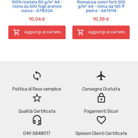
100% riciclata 80 g/m² A4 -
Rismaluce colori forti 200
a
risma da 500 fogli arancio
g/m² A4 - risma da 125 ff
zucca - A71E524
pietra - A675114
10,06 €
10,38 €


Aggiungi al carrello
Aggiungi al carrello
loop
flight
Politica di Reso semplice
Consegna Gratuita
star_border
lock
Qualità Certificata
Pagamenti Sicuri
headset_mic
favorite_border
049 5848017
Opinioni Clienti Certificate