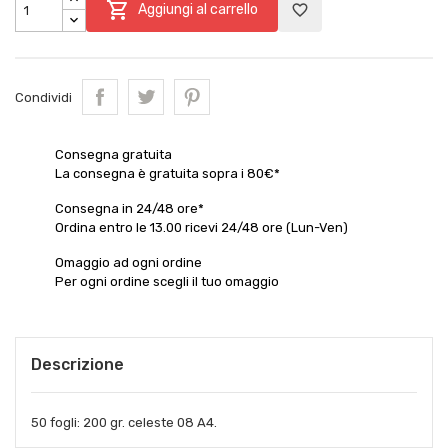

Aggiungi al carrello
favorite_border
×
Condividi
×
Crea lista dei desideri
Accedi
Consegna gratuita
×
Nome lista dei desideri
Aggiungi alla lista dei desideri
Devi avere effettuato l'accesso per salvare dei prodotti
La consegna è gratuita sopra i 80€*
nella tua lista dei desideri.
Consegna in 24/48 ore*
add_circle_outline
Crea nuova lista
Ordina entro le 13.00 ricevi 24/48 ore (Lun-Ven)
Annulla
Accedi
Annulla
Crea lista dei desideri
Omaggio ad ogni ordine
Per ogni ordine scegli il tuo omaggio
Descrizione
50 fogli: 200 gr. celeste 08 A4.