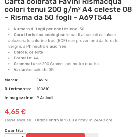
Carta colorata Favini Rismacqua
colori tenui 200 g/m² A4 celeste 08
- Risma da 50 fogli - A69T544
Numero di fogli per confezione:
50
Caratteristica ecologica:
impasti a base di cellulose
selezionate chlorine free (ECF) non provenienti da foreste
vergini, a Ph neutro e acid free
Colore:
celeste
Formato:
A4
Grammatura:
200 Grammi per metro quadro
Variante:
celeste 08
Marca:
FAVINI
Riferimento:
100610
In magazzino:
9 Articoli
4,65 €
Tasse escluse
Ordina entro le 13.00 e ricevi in 24/48 ore
Quantità